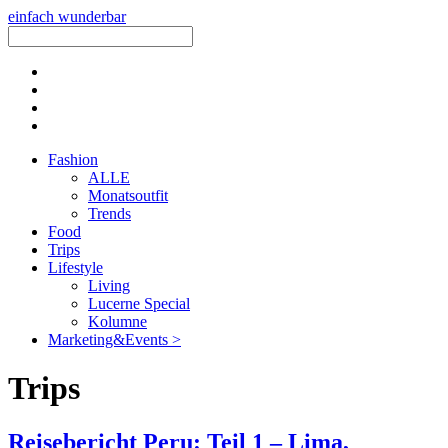
einfach wunderbar
Fashion
ALLE
Monatsoutfit
Trends
Food
Trips
Lifestyle
Living
Lucerne Special
Kolumne
Marketing&Events >
Trips
Reisebericht Peru: Teil 1 – Lima,