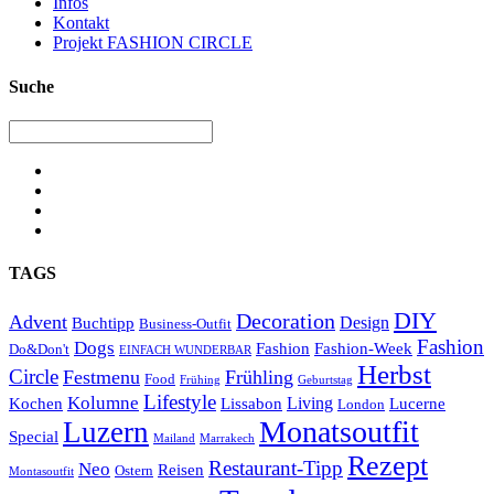
Infos
Kontakt
Projekt FASHION CIRCLE
Suche
TAGS
DIY
Decoration
Advent
Design
Buchtipp
Business-Outfit
Fashion
Dogs
Fashion
Fashion-Week
Do&Don't
EINFACH WUNDERBAR
Herbst
Circle
Festmenu
Frühling
Food
Frühing
Geburtstag
Lifestyle
Kolumne
Living
Kochen
Lissabon
Lucerne
London
Monatsoutfit
Luzern
Special
Mailand
Marrakech
Rezept
Restaurant-Tipp
Neo
Reisen
Ostern
Montasoutfit