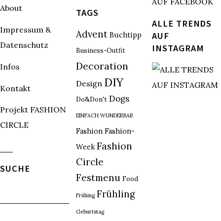
About
TAGS
ALLE TRENDS
Impressum &
Advent
Buchtipp
AUF
Datenschutz
INSTAGRAM
Business-Outfit
Decoration
Infos
DIY
Design
Kontakt
Dogs
Do&Don't
Projekt FASHION
EINFACH WUNDERBAR
CIRCLE
Fashion
Fashion-
Fashion
Week
Circle
SUCHE
Festmenu
Food
Frühling
Frühing
Geburtstag