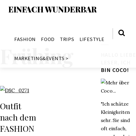
EINFACH WUNDERBAR
FASHION
FOOD
TRIPS
LIFESTYLE
Frühing
HALLO LIEBE
MARKETING&EVENTS >
LESER, ICH
BIN COCO!
Outfit
"Ich schätze
Kleinigkeiten
nach dem
sehr. Sie sind
FASHION
oft einfach,