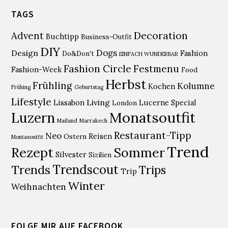
TAGS
Decoration
Advent
Buchtipp
Business-Outfit
DIY
Dogs
Design
Fashion
Do&Don't
EINFACH WUNDERBAR
Fashion Circle
Festmenu
Fashion-Week
Food
Herbst
Frühling
Kolumne
Kochen
Frühing
Geburtstag
Lifestyle
Living
Lissabon
Lucerne Special
London
Monatsoutfit
Luzern
Mailand
Marrakech
Restaurant-Tipp
Neo
Reisen
Ostern
Montasoutfit
Trend
Rezept
Sommer
Silvester
Sizilien
Trendscout
Trends
Trips
Trip
Winter
Weihnachten
FOLGE MIR AUF FACEBOOK