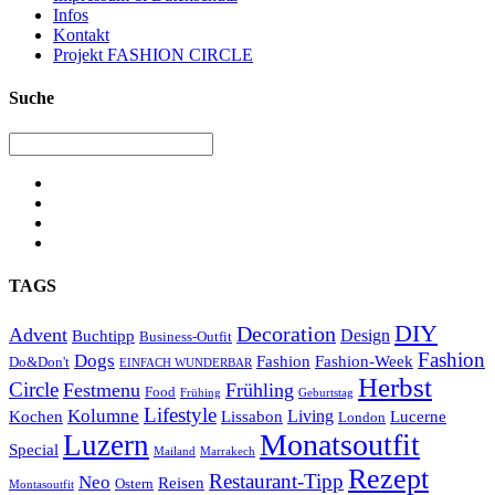
Infos
Kontakt
Projekt FASHION CIRCLE
Suche
TAGS
DIY
Decoration
Advent
Design
Buchtipp
Business-Outfit
Fashion
Dogs
Fashion
Fashion-Week
Do&Don't
EINFACH WUNDERBAR
Herbst
Circle
Festmenu
Frühling
Food
Frühing
Geburtstag
Lifestyle
Kolumne
Living
Kochen
Lissabon
Lucerne
London
Monatsoutfit
Luzern
Special
Mailand
Marrakech
Rezept
Restaurant-Tipp
Neo
Reisen
Ostern
Montasoutfit