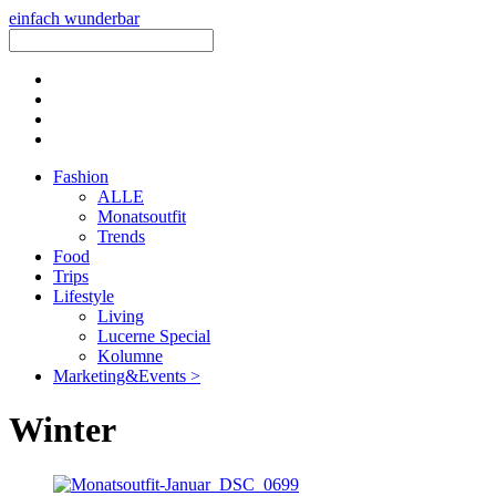
einfach wunderbar
Fashion
ALLE
Monatsoutfit
Trends
Food
Trips
Lifestyle
Living
Lucerne Special
Kolumne
Marketing&Events >
Winter