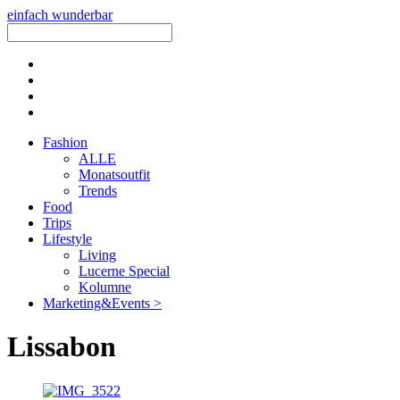
einfach wunderbar
Fashion
ALLE
Monatsoutfit
Trends
Food
Trips
Lifestyle
Living
Lucerne Special
Kolumne
Marketing&Events >
Lissabon