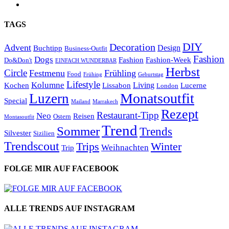
TAGS
DIY
Decoration
Advent
Design
Buchtipp
Business-Outfit
Fashion
Dogs
Fashion
Fashion-Week
Do&Don't
EINFACH WUNDERBAR
Herbst
Circle
Festmenu
Frühling
Food
Frühing
Geburtstag
Lifestyle
Kolumne
Living
Kochen
Lissabon
Lucerne
London
Monatsoutfit
Luzern
Special
Mailand
Marrakech
Rezept
Restaurant-Tipp
Neo
Reisen
Ostern
Montasoutfit
Trend
Sommer
Trends
Silvester
Sizilien
Trendscout
Trips
Winter
Weihnachten
Trip
FOLGE MIR AUF FACEBOOK
ALLE TRENDS AUF INSTAGRAM