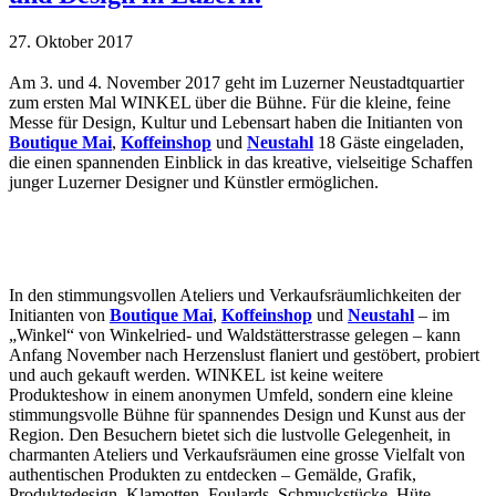
27. Oktober 2017
Am 3. und 4. November 2017 geht im Luzerner Neustadtquartier
zum ersten Mal WINKEL über die Bühne. Für die kleine, feine
Messe für Design, Kultur und Lebensart haben die Initianten von
Boutique Mai
,
Koffeinshop
und
Neustahl
18 Gäste eingeladen,
die einen spannenden Einblick in das kreative, vielseitige Schaffen
junger Luzerner Designer und Künstler ermöglichen.
In den stimmungsvollen Ateliers und Verkaufsräumlichkeiten der
Initianten von
Boutique Mai
,
Koffeinshop
und
Neustahl
– im
„Winkel“ von Winkelried- und Waldstätterstrasse gelegen – kann
Anfang November nach Herzenslust flaniert und gestöbert, probiert
und auch gekauft werden. WINKEL
ist keine weitere
Produkteshow in einem anonymen Umfeld, sondern eine kleine
stimmungsvolle Bühne für spannendes Design und Kunst aus der
Region. Den Besuchern bietet sich die lustvolle Gelegenheit, in
charmanten Ateliers und Verkaufsräumen eine grosse Vielfalt von
authentischen Produkten zu entdecken – Gemälde, Grafik,
Produktedesign, Klamotten, Foulards, Schmuckstücke, Hüte,