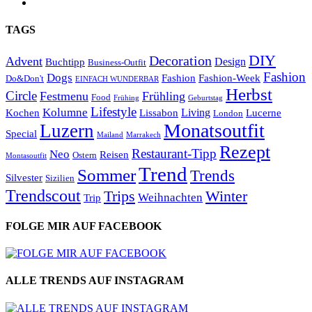
TAGS
DIY
Decoration
Advent
Design
Buchtipp
Business-Outfit
Fashion
Dogs
Fashion
Fashion-Week
Do&Don't
EINFACH WUNDERBAR
Herbst
Circle
Festmenu
Frühling
Food
Frühing
Geburtstag
Lifestyle
Kolumne
Living
Kochen
Lissabon
Lucerne
London
Monatsoutfit
Luzern
Special
Mailand
Marrakech
Rezept
Restaurant-Tipp
Neo
Reisen
Ostern
Montasoutfit
Trend
Sommer
Trends
Silvester
Sizilien
Trendscout
Trips
Winter
Weihnachten
Trip
FOLGE MIR AUF FACEBOOK
ALLE TRENDS AUF INSTAGRAM