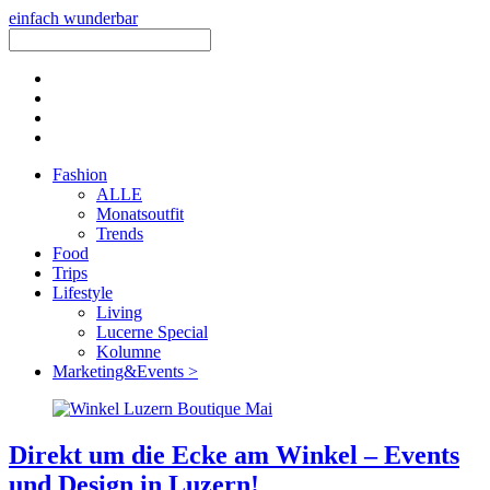
einfach wunderbar
Fashion
ALLE
Monatsoutfit
Trends
Food
Trips
Lifestyle
Living
Lucerne Special
Kolumne
Marketing&Events >
Direkt um die Ecke am Winkel – Events
und Design in Luzern!