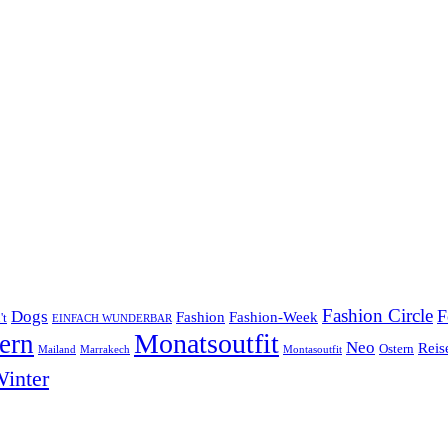
Fashion Circle
F
Dogs
Fashion
Fashion-Week
't
EINFACH WUNDERBAR
Monatsoutfit
ern
Neo
Reis
Ostern
Mailand
Marrakech
Montasoutfit
inter