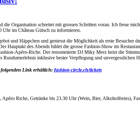
usiv!
Organisation schreitet mit grossen Schritten voran. Ich freue mich s
 Uhr im Château Gütsch zu informieren.
ebot und Häppchen und geniesst die Möglichkeit als erste Besucher d
 Der Hauptakt des Abends bildet die grosse Fashion-Show im Restaurant
Fashion-Apéro-Riche. Der renommierte DJ Miky Merz heizt die Stimmun
hes Rundumerlebnis inklusive bester Verpflegung und unvergesslichen 
folgenden Link erhältich:
fashion-circle.ch/tickets
Apéro Riche, Getränke bis 23.30 Uhr (Wein, Bier, Alkoholfreies), Fa