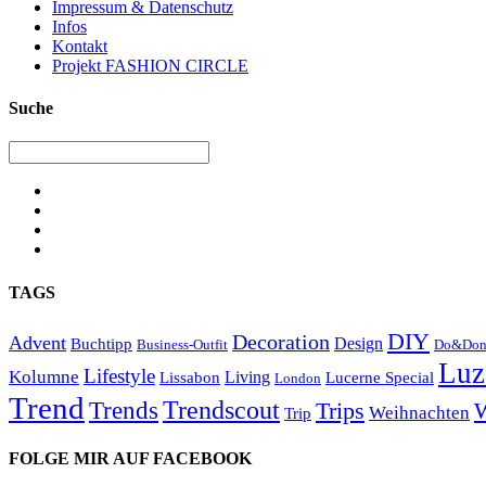
Impressum & Datenschutz
Infos
Kontakt
Projekt FASHION CIRCLE
Suche
TAGS
DIY
Decoration
Advent
Design
Buchtipp
Business-Outfit
Do&Don
Luz
Lifestyle
Kolumne
Living
Lissabon
Lucerne Special
London
Trend
Trendscout
Trends
Trips
W
Weihnachten
Trip
FOLGE MIR AUF FACEBOOK