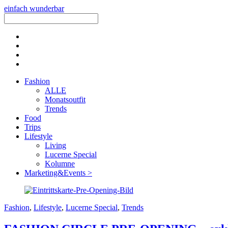
einfach wunderbar
Fashion
ALLE
Monatsoutfit
Trends
Food
Trips
Lifestyle
Living
Lucerne Special
Kolumne
Marketing&Events >
Fashion
,
Lifestyle
,
Lucerne Special
,
Trends